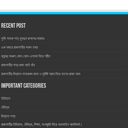
Recent Post
সুফি সাধক শাহ্‌ মুখদুম রুপসের মাজার
এক নজরে রাজশাহীর সকল তথ্য
বরেন্দ্র অঞ্চল কোন কোন এলাকা নিয়ে গঠিত
রাজশাহীর শহর রক্ষা আই বাঁধ
রাজশাহীর বিখ্যাত নানারকম জাত ও সুমিষ্ট স্বাদ নিয়ে ফলের রাজা আম
Important Categories
ইতিহাস
ঐতিহ্য
বিখ্যাত পণ্য
রাজশাহীর ইতিহাস, ঐতিহ্য, শিক্ষা, সংস্কৃতি নিয়ে অনলাইন প্লাটফর্ম।