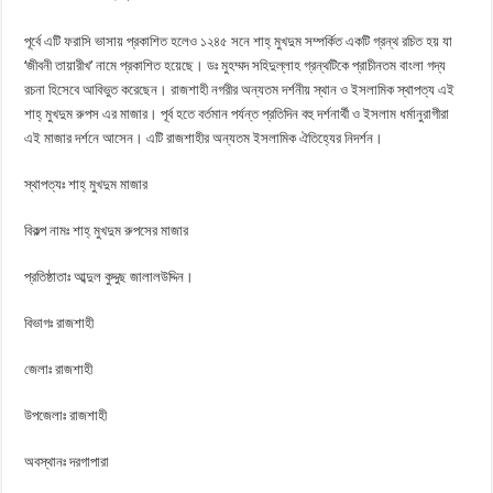
পূর্বে এটি ফরাসি ভাসায় প্রকাশিত হলেও ১২৪৫ সনে শাহ্‌ মুখদুম সম্পর্কিত একটি গ্রন্থ রচিত হয় যা
‘জীবনী তায়ারীখ’ নামে প্রকাশিত হয়েছে। ডঃ মুহম্মদ সহিদুল্লাহ গ্রন্থটিকে প্রাচীনতম বাংলা গদ্য
রচনা হিসেবে আবিভুত করেছেন। রাজশাহী নগরীর অন্যতম দর্শনীয় স্থান ও ইসলামিক স্থাপত্য এই
শাহ্‌ মুখদুম রুপস এর মাজার। পূর্ব হতে বর্তমান পর্যন্ত প্রতিদিন বহু দর্শনার্থী ও ইসলাম ধর্মানুরাগীরা
এই মাজার দর্শনে আসেন। এটি রাজশাহীর অন্যতম ইসলামিক ঐতিহ্যের নিদর্শন।
স্থাপত্যঃ শাহ্‌ মুখদুম মাজার
বিকল্প নামঃ শাহ্‌ মুখদুম রুপসের মাজার
প্রতিষ্ঠাতাঃ আব্দুল কুদ্দুছ জালালউদ্দিন।
বিভাগঃ রাজশাহী
জেলাঃ রাজশাহী
উপজেলাঃ রাজশাহী
অবস্থানঃ দরগাপারা