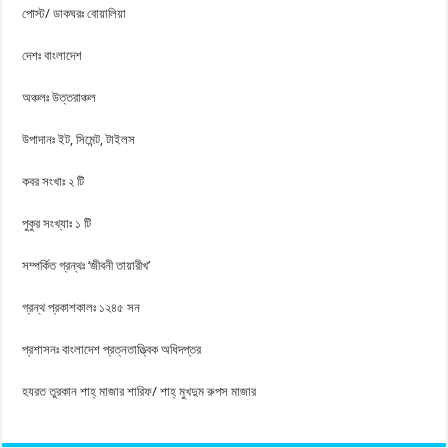
পোস্ট/ ডাকঘরঃ বোয়ালিয়া
দেশঃ বাংলাদেশ
অঞ্চলঃ উত্তরাঞ্চল
উপাদানঃ ইট, সিমেন্ট, টাইলস
কবর সংখাঃ ২ টি
পুকুর সংখ্যাঃ ১ টি
সম্পর্কিত গ্রন্থঃ ‘জীবনী তায়ারীখ’
গ্রন্থ প্রকাশকালঃ ১২৪৫ সন
প্রশাসনঃ বাংলাদেশ প্রত্নতাত্ত্বিক অধিদপ্তর
হযরত তুরকান শাহ্‌ মাজার শারিফ/ শাহ্‌ মুখদুম রুপস মাজার