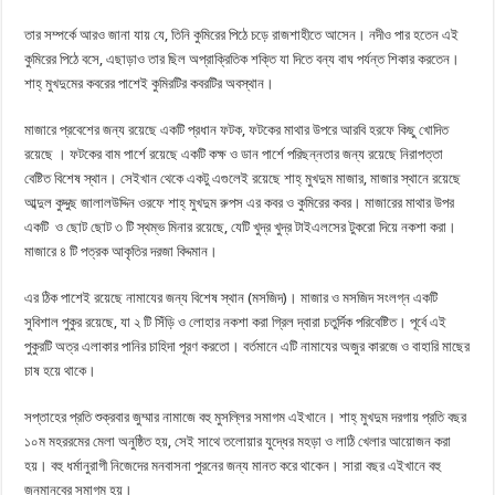
তার সম্পর্কে আরও জানা যায় যে, তিনি কুমিরের পিঠে চড়ে রাজশাহীতে আসেন। নদীও পার হতেন এই
কুমিরের পিঠে বসে, এছাড়াও তার ছিল অপ্রাক্রিতিক শক্তি যা দিতে বন্য বাঘ পর্যন্ত শিকার করতেন।
শাহ্‌ মুখদুমের কবরের পাশেই কুমিরটির কবরটির অবস্থান।
মাজারে প্রবেশের জন্য রয়েছে একটি প্রধান ফটক, ফটকের মাথার উপরে আরবি হরফে কিছু খোদিত
রয়েছে । ফটকের বাম পার্শে রয়েছে একটি কক্ষ ও ডান পার্শে পরিছন্নতার জন্য রয়েছে নিরাপত্তা
বেষ্টিত বিশেষ স্থান। সেইখান থেকে একটু এগুলেই রয়েছে শাহ্‌ মুখদুম মাজার, মাজার স্থানে রয়েছে
আব্দুল কুদ্দুছ জালালউদ্দিন ওরফে শাহ্‌ মুখদুম রুপস এর কবর ও কুমিরের কবর। মাজারের মাথার উপর
একটি ও ছোট ছোট ৩ টি স্থম্ভ মিনার রয়েছে, যেটি খুদ্র খুদ্র টাইএলসের টুকরো দিয়ে নকশা করা।
মাজারে ৪ টি পত্রক আকৃতির দরজা বিদ্দমান।
এর ঠিক পাশেই রয়েছে নামাযের জন্য বিশেষ স্থান (মসজিদ)। মাজার ও মসজিদ সংলগ্ন একটি
সুবিশাল পুকুর রয়েছে, যা ২ টি সিঁড়ি ও লোহার নকশা করা গ্রিল দ্বারা চতুর্দিক পরিবেষ্টিত। পূর্বে এই
পুকুরটি অত্র এলাকার পানির চাহিদা পূরণ করতো। বর্তমানে এটি নামাযের অজুর কারজে ও বাহারি মাছের
চাষ হয়ে থাকে।
সপ্তাহের প্রতি শুক্রবার জুম্মার নামাজে বহু মুসল্লির সমাগম এইখানে। শাহ্‌ মুখদুম দরগায় প্রতি বছর
১০ম মহররমের মেলা অনুষ্ঠিত হয়, সেই সাথে তলোয়ার যুদ্ধের মহড়া ও লাঠি খেলার আয়োজন করা
হয়। বহু ধর্মানুরাগী নিজেদের মনবাসনা পুরনের জন্য মানত করে থাকেন। সারা বছর এইখানে বহু
জনমানবের সমাগম হয়।