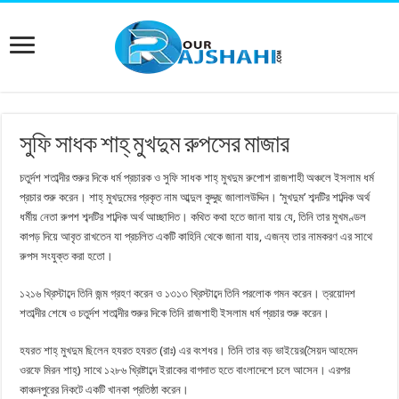
সুফি সাধক শাহ্‌ মুখদুম রুপসের মাজার
চতুর্দশ শতাব্দীর শুরুর দিকে ধর্ম প্রচারক ও সুফি সাধক শাহ্‌ মুখদুম রুপোশ রাজশাহী অঞ্চলে ইসলাম ধর্ম
প্রচার শুরু করেন। শাহ্‌ মুখদুমের প্রকৃত নাম আব্দুল কুদ্দুছ জালালউদ্দিন। ‘মুখদুম’ শব্দটির শাব্দিক অর্থ
ধর্মীয় নেতা রুপশ শব্দটির শাব্দিক অর্থ আচ্ছাদিত। কথিত কথা হতে জানা যায় যে, তিনি তার মুখমণ্ডল
কাপড় দিয়ে আবৃত রাখতেন যা প্রচলিত একটি কাহিনি থেকে জানা যায়, এজন্য তার নামকরণ এর সাথে
রুপস সংযুক্ত করা হতো।
১২১৬ খ্রিস্টাব্দে তিনি জন্ম গ্রহণ করেন ও ১৩১৩ খ্রিস্টাব্দে তিনি পরলোক গমন করেন। ত্রয়োদশ
শতাব্দীর শেষে ও চতুর্দশ শতাব্দীর শুরুর দিকে তিনি রাজশাহী ইসলাম ধর্ম প্রচার শুরু করেন।
হযরত শাহ্‌ মুখদুম ছিলেন হযরত হযরত (রাঃ) এর বংশধর। তিনি তার বড় ভাইয়ের(সৈয়দ আহমেদ
ওরফে মিরন শাহ্‌) সাথে ১২৮৬ খ্রিষ্টাব্দে ইরাকের বাগদাত হতে বাংলাদেশে চলে আসেন। এরপর
কাঞ্চনপুরের নিকটে একটি খানকা প্রতিষ্ঠা করেন।