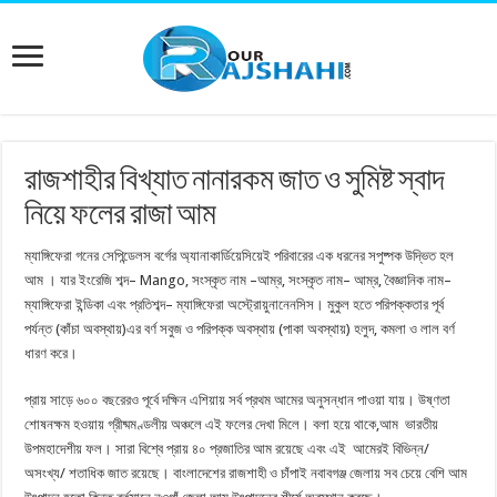
রাজশাহীর বিখ্যাত নানারকম জাত ও সুমিষ্ট স্বাদ
নিয়ে ফলের রাজা আম
ম্যাঙ্গিফেরা গনের সেপিন্ডেলস বর্গের অ্যানাকার্ডিয়েসিয়েই পরিবারের এক ধরনের সপুষ্পক উদ্ভিত হল
আম । যার ইংরেজি শব্দ– Mango, সংস্কৃত নাম –আম্র, সংস্কৃত নাম– আম্র, বৈজ্ঞানিক নাম–
ম্যাঙ্গিফেরা ইন্ডিকা এবং প্রতিশব্দ– ম্যাঙ্গিফেরা অস্ট্রোয়ুনানেনসিস। মুকুল হতে পরিপক্কতার পূর্ব
পর্যন্ত (কাঁচা অবস্থায়)এর বর্ণ সবুজ ও পরিপক্ক অবস্থায় (পাকা অবস্থায়) হলুদ, কমলা ও লাল বর্ণ
ধারণ করে।
প্রায় সাড়ে ৬০০ বছরেরও পূর্বে দক্ষিন এশিয়ায় সর্ব প্রথম আমের অনুসন্ধান পাওয়া যায়। উষ্ণতা
শোষনক্ষম হওয়ায় গ্রীষ্মমণ্ডলীয় অঞ্চলে এই ফলের দেখা মিলে। বলা হয়ে থাকে,আম ভারতীয়
উপমহাদেশীয় ফল। সারা বিশ্বে প্রায় ৪০ প্রজাতির আম রয়েছে এবং এই আমেরই বিভিন্ন/
অসংখ্য/ শতাধিক জাত রয়েছে। বাংলাদেশের রাজশাহী ও চাঁপাই নবাবগঞ্জ জেলায় সব চেয়ে বেশি আম