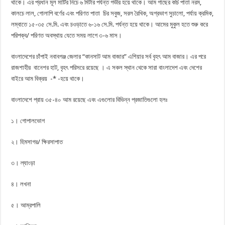
থাকে। এর প্রধান মূল মাটির নিচে ৬ মিটার পর্যন্ত গভীর হয়ে থাকে। আম গাছের কচি পাতা নরম,
কালচে লাল, গোলাপি বর্ণের এবং পরিণত পাতা চির সবুজ, সরল রৈখিক, অগ্রভাগ সুচালো, পর্যায় ক্রমিক,
লম্বাতে ১৫-৩৫ সে.মি. এবং চওড়াতে ৬-১৬ সে.মি. পর্যন্ত হয়ে থাকে। আমের মুকুল হতে শুরু করে
পরিপক্ব/ পরিণত অবস্থায় যেতে সময় লাগে ৩-৬ মাস।
বাংলাদেশের চাঁপাই নবাবগঞ্জ জেলার “কানসাট আম বাজার” এশিয়ার সর্ব বৃহৎ আম বাজার। এর পরে
রাজশাহীর বানেশর হাট, বৃহৎ পরিসরে রয়েছে । এ সকল স্থান থেকে সারা বাংলাদেশ এবং দেশের
বাইরে আম বিক্রয় -* -হয়ে থাকে।
বাংলাদেশে প্রায় ৩৫-৪০ আম রয়েছে এবং এগুলোর বিভিন্ন প্রজাতিগুলো হলঃ
১। গোপালভোগ
২। হিমসাগর/ ক্ষিরসাপাত
৩। ল্যাংড়া
৪। লখনা
৫। আম্রপালি