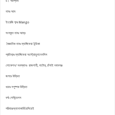
৬। আশ্বিনা
নামঃ আম
ইংরেজি শব্দঃ Mango
সংস্কৃত নামঃ আম্র
বৈজ্ঞানিক নামঃ ম্যাঙ্গিফেরা ইন্ডিকা
প্রতিশব্দঃ ম্যাঙ্গিফেরা অস্ট্রোয়ুনানেনসিস
লোকেশন/ অবস্থানঃ রাজশাহী, নাটোর, চাঁপাই নবাবগঞ্জ
জগতঃ উদ্ভিত
ধরনঃ সপুষ্পক উদ্ভিত
বর্গঃ সেপিন্ডেলস
পরিবারঃঅ্যানাকার্ডিয়েসিয়েই