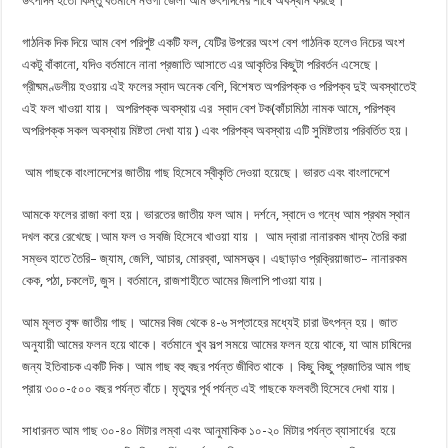
উৎপাদন হতো কিন্তু বর্তমানে নওগাঁ জেলা আম উৎপাদনের শীর্ষে অবস্থান করছে।
গাঠনিক দিক দিয়ে আম বেশ পরিপুষ্ট একটি ফল, যেটির উপরের অংশ বেশ গাঠনিক হলেও নিচের অংশ
একটু বাঁকানো, যদিও বর্তমানে নানা প্রজাতি আসাতে এর আকৃতির কিছুটা পরিবর্তন এসেছে।
গ্রীষ্মমণ্ডলীয় হওয়ায় এই ফলের স্বাদ অনেক বেশি, বিশেষত অপরিপক্ক ও পরিপক্ব দুই অবস্থাতেই
এই ফল খাওয়া যায়। অপরিপক্ক অবস্থায় এর স্বাদ বেশ টক(কাঁচামিঠা নামক আমে, পরিপক্ব
অপরিপক্ক সকল অবস্থায় মিষ্টতা দেখা যায় ) এবং পরিপক্ব অবস্থায় এটি সুমিষ্টতায় পরিবর্তিত হয়।
আম গাছকে বাংলাদেশের জাতীয় গাছ হিসেবে স্বীকৃতি দেওয়া হয়েছে। ভারত এবং বাংলাদেশে
আমকে ফলের রাজা বলা হয়। ভারতের জাতীয় ফল আম। দর্শনে, স্বাদে ও গন্ধে আম প্রথম স্থান
দখল করে রেখেছে।আম ফল ও সবজি হিসেবে খাওয়া যায় । আম দ্বারা নানারকম খাদ্য তৈরি করা
সম্ভব হাতে তৈরি– জ্যাম, জেলি, আচার, মোরব্বা, আমসত্ত্ব। এছাড়াও প্রক্রিয়াজাত– নানারকম
কেক, পঠা, চকলেট, জুস। বর্তমানে, রাজশাহীতে আমের জিলাপি পাওয়া যায়।
আম মূলত বৃক্ষ জাতীয় গাছ। আমের বিজ থেকে ৪-৬ সপ্তাহের মধ্যেই চারা উৎপন্ন হয়। জাত
অনুযায়ী আমের ফলন হয়ে থাকে। বর্তমানে খুব সল্প সময়ে আমের ফলন হয়ে থাকে, যা আম চাষিদের
জন্য ইতিবাচক একটি দিক। আম গাছ বহু বছর পর্যন্ত জীবিত থাকে । কিছু কিছু প্রজাতির আম গাছ
প্রায় ৩০০-৫০০ বছর পর্যন্ত বাঁচে। মৃত্যুর পূর্ব পর্যন্ত এই গাছকে ফলবতী হিসেবে দেখা যায়।
সাধারনত আম গাছ ৩০-৪০ মিটার লম্বা এবং আনুমাকিক ১০-২০ মিটার পর্যন্ত ব্যাসার্ধের হয়ে